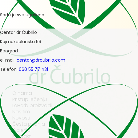
Sada je sve ugašeno
Centar dr Čubrilo
Kajmakčalanska 59
Beograd
e-mail:
centar@drcubrilo.com
Telefon:
060 55 77 431
O nama
Pristup lečenju
LeHerb proizvodi
Naš tim
Novosti
Česta pitanja
Galerija
Kontakt