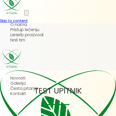
Skip to content
O nama
Pristup lečenju
LeHerb proizvodi
Naš tim
Novosti
Galerija
TEST UPITNIK
Česta pitanja
Kontakt