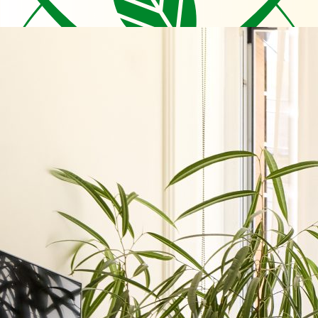
O nama
Pristup lečenju
LeHerb proizvodi
Naš tim
Novosti
Česta pitanja
Galerija
Kontakt